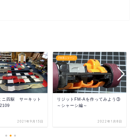
FM系シャーシ
ブ
 ミニ四駆 サーキット
リジットFM-Aを作ってみよう③
フ
109
～シャーシ編～
2021年9月13日
2022年1月8日