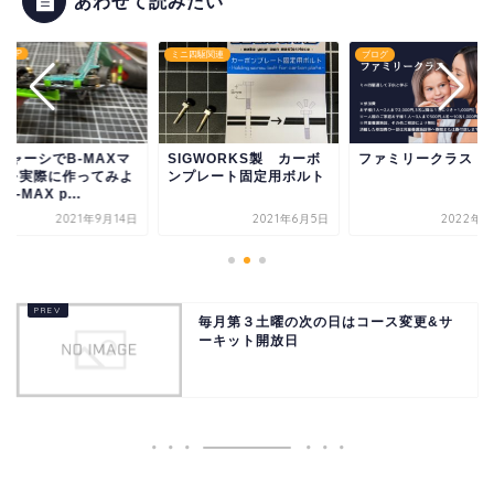
あわせて読みたい
AX GP
ミニ四駆関連
ブログ
シャーシでB-MAXマ
SIGWORKS製 カーボ
ファミリークラス
ンを実際に作ってみよ
ンプレート固定用ボルト
B-MAX p...
2021年9月14日
2021年6月5日
2022年7
毎月第３土曜の次の日はコース変更&サ
ーキット開放日