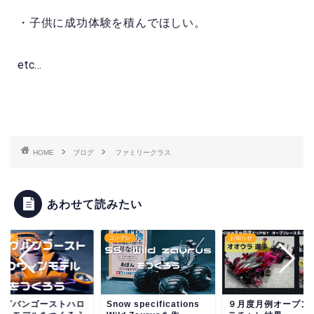
・子供に成功体験を積んでほしい。
etc…
HOME
ブログ
ファミリークラス
あわせて読みたい
AX GP
コンデレ
お知らせ
ッグバンゴーストハロ
Snow specifications
９月度月例オープン