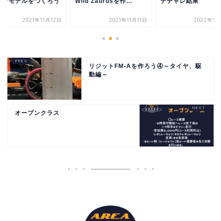
ィンモデルをつくろう
Wild Zaurusを作...
テチャレ結果
2021年11月12日
2021年11月11日
2022年9月
リジットFM-Aを作ろう④～タイヤ、駆
動編～
オープンクラス