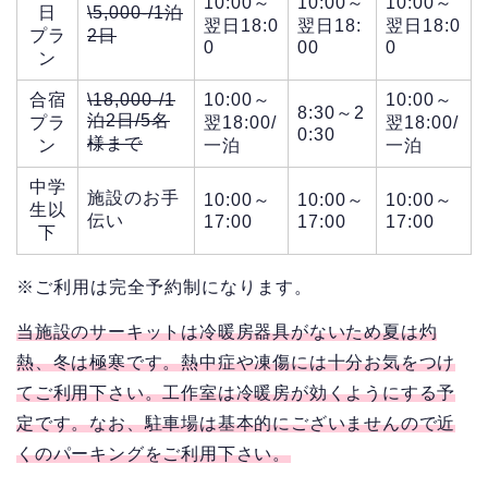
10:00～
10:00～
10:00～
日
\5,000-/1泊
翌日18:0
翌日18:
翌日18:0
プラ
2日
0
00
0
ン
合宿
\18,000-/1
10:00～
10:00～
8:30～2
泊2日/5名
プラ
翌18:00/
翌18:00/
0:30
様まで
ン
一泊
一泊
中学
施設のお手
10:00～
10:00～
10:00～
生以
伝い
17:00
17:00
17:00
下
※ご利用は完全予約制になります。
当施設のサーキットは冷暖房器具がないため夏は灼
熱、冬は極寒です。熱中症や凍傷には十分お気をつけ
てご利用下さい。工作室は冷暖房が効くようにする予
定です。なお、駐車場は基本的にございませんので近
くのパーキングをご利用下さい。