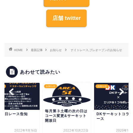
店舗 twitter
HOME
最新記事
お知らせ
ナイトレース,プレオープンのお知らせ
あわせて読みたい
らせ
お知らせ
お知らせ
毎月第３土曜の次の日は
月24日レース告知
DKサーキットコラ
コース変更&サーキット
ース
開放日
2022年9月16日
2022年10月22日
2020年10